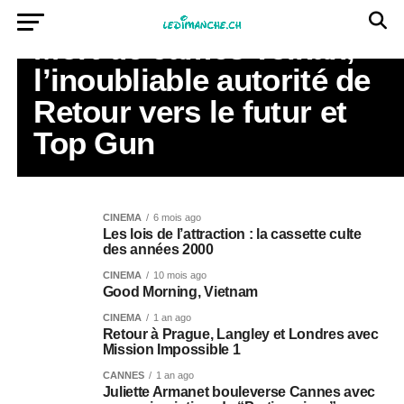
CINEMA
Mort de James Tolkan,
l’inoubliable autorité de
Retour vers le futur et
Top Gun
CINEMA
6 mois ago
Les lois de l’attraction : la cassette culte
des années 2000
CINEMA
10 mois ago
Good Morning, Vietnam
CINEMA
1 an ago
Retour à Prague, Langley et Londres avec
Mission Impossible 1
CANNES
1 an ago
Juliette Armanet bouleverse Cannes avec