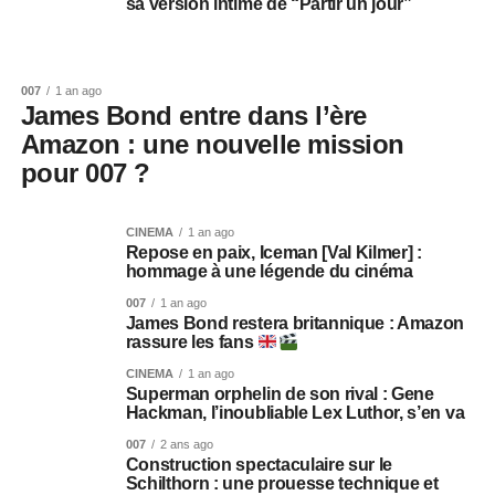
sa version intime de “Partir un jour”
007
1 an ago
James Bond entre dans l’ère
Amazon : une nouvelle mission
pour 007 ?
CINEMA
1 an ago
Repose en paix, Iceman [Val Kilmer] :
hommage à une légende du cinéma
007
1 an ago
James Bond restera britannique : Amazon
rassure les fans
CINEMA
1 an ago
Superman orphelin de son rival : Gene
Hackman, l’inoubliable Lex Luthor, s’en va
007
2 ans ago
Construction spectaculaire sur le
Schilthorn : une prouesse technique et