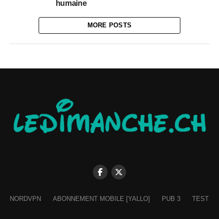
humaine
MORE POSTS
NORDVPN
ABONNEMENT MOBILE [YALLO]
PUB 3
TEST