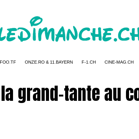
 FOO.TF
ONZE.RO & 11.BAYERN
F-1.CH
CINE-MAG.CH
: la grand-tante au 