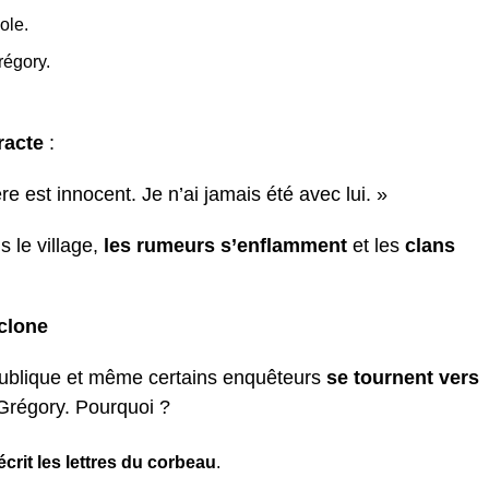
ole.
régory.
tracte
:
e est innocent. Je n’ai jamais été avec lui. »
s le village,
les rumeurs s’enflamment
et les
clans
yclone
 publique et même certains enquêteurs
se tournent vers
 Grégory. Pourquoi ?
crit les lettres du corbeau
.