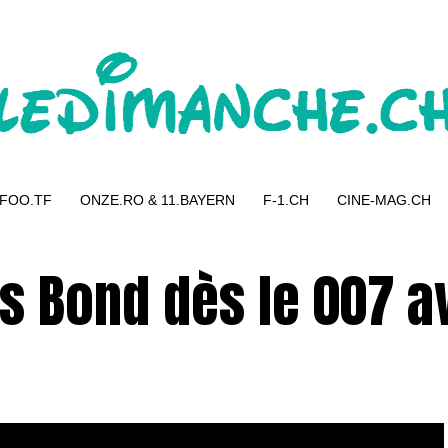
 FOO.TF
ONZE.RO & 11.BAYERN
F-1.CH
CINE-MAG.CH
s Bond dès le 007 av