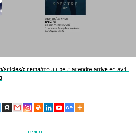
/articles/cinema/mourir-peut-attendre-arrive-en-avril-
d
UP NEXT