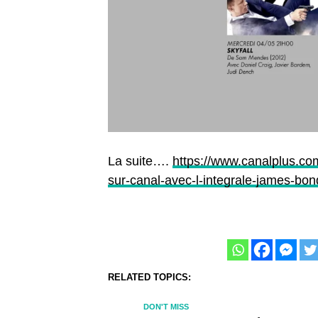
La suite….
https://www.canalplus.com
sur-canal-avec-l-integrale-james-bon
RELATED TOPICS:
DON'T MISS