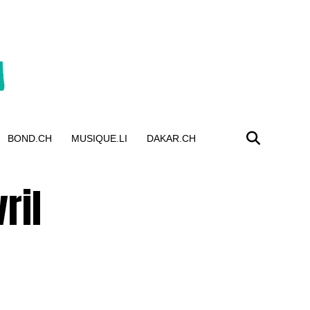
BOND.CH
MUSIQUE.LI
DAKAR.CH
ril