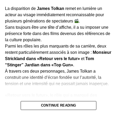
La disparition de
James Tolkan
remet en lumière un
Les débuts d’un outsider
acteur au visage immédiatement reconnaissable pour
plusieurs générations de spectateurs
.
Avant Hollywood, Hackman a connu une vie
Sans toujours être une tête d’affiche, il a su imposer une
mouvementée. À 16 ans, il s’engage dans les Marines en
présence forte dans des films devenus des références de
trichant sur son âge, servant comme opérateur radio en
la culture populaire.
Chine pendant l’opération Beleaguer. Après son départ
Parmi les rôles les plus marquants de sa carrière, deux
de l’armée en 1951, il enchaîne les petits boulots avant
restent particulièrement associés à son image :
Monsieur
de se tourner vers le théâtre à presque 30 ans. Au
Strickland dans «Retour vers le futur»
et
Tom
Pasadena Playhouse, avec Dustin Hoffman, il est
“Stinger” Jardian dans «Top Gun»
.
ironiquement jugé « peu prometteur ».
Quelle
À travers ces deux personnages, James Tolkan a
revanche éclatante il a prise par la suite !
construit une identité d’écran fondée sur l’autorité, la
tension et une intensité qui ne passait jamais inaperçue.
Une ascension fulgurante
«Retour vers le futur», le rôle qui a marqué des
Le succès arrive avec
Bonnie et Clyde
(1967) et explose
générations
avec
French Connection
(1971), où son rôle de Jimmy «
CONTINUE READING
Popeye » Doyle lui vaut un Oscar.
Ce fut le début d’une
Quand on évoque James Tolkan, c’est souvent d’abord au
carrière prolifique, où Hackman a brillé dans tous les