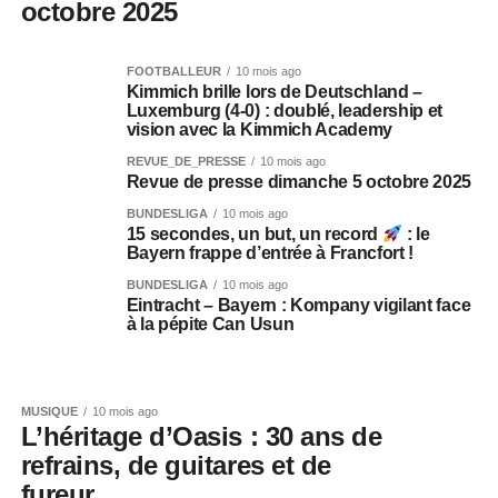
octobre 2025
FOOTBALLEUR
10 mois ago
Kimmich brille lors de Deutschland –
Luxemburg (4-0) : doublé, leadership et
vision avec la Kimmich Academy
REVUE_DE_PRESSE
10 mois ago
Revue de presse dimanche 5 octobre 2025
BUNDESLIGA
10 mois ago
15 secondes, un but, un record
: le
Bayern frappe d’entrée à Francfort !
BUNDESLIGA
10 mois ago
Eintracht – Bayern : Kompany vigilant face
à la pépite Can Usun
MUSIQUE
10 mois ago
L’héritage d’Oasis : 30 ans de
refrains, de guitares et de
fureur