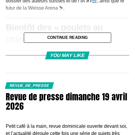
dossier des auteurs suisses et de l’IA ✍
, ainsi que le
futur de la Weisse Arena ⛷
.
Bientôt des « poulets au
chlore » en Suisse ?
CONTINUE READING
Idée principale :
La Suisse envisage de revoir
YOU MAY LIKE
certaines restrictions pesant sur la viande et les
produits de volaille américains
, dans le cadre d’un
projet d’accord avec les États-Unis, alors qu’actuellement
la volaille traitée au chlore est interdite
à l’import en
REVUE_DE_PRESSE
Suisse.
Revue de presse dimanche 19 avril
Ce qui est dit :
2026
Le Conseil fédéral
envisage des concessions
concernant l’accès au marché pour la volaille
Petit café à la main, revue dominicale ouverte devant soi,
américaine.
et l’actualité déroule cette fois une série de sujets très