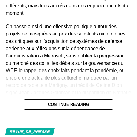
différents, mais tous ancrés dans des enjeux concrets du
Aujourd’hui
, la volaille américaine est
interdite
moment.
en Suisse, car
les animaux sont désinfectés
après abattage par un bain de chlore
.
On passe ainsi d’une offensive politique autour des
L’Office fédéral de la sécurité alimentaire et des
projets de mosquées au prix des substituts nicotiniques,
affaires vétérinaires
confirme l’interdiction en
des critiques sur l’acquisition de systèmes de défense
vigueur.
aérienne aux réflexions sur la dépendance de
l’administration à Microsoft, sans oublier la progression
L’
Union européenne
serait restée ferme sur ses
du marché des colis, les débats sur la gouvernance du
exigences de sécurité alimentaire dans ses
WEF, le rappel des choix faits pendant la pandémie, ou
discussions séparées avec Washington.
encore une actualité plus culturelle marquée par un
Contexte réglementaire
record de raclette à Martigny, un inédit de Céline Dion
signé Jean-Jacques Goldman et la disparition de Nathalie
Règles suisses actuelles :
elles privilégient des
Baye.
CONTINUE READING
méthodes de sécurité sanitaire
en amont et
pendant l’abattage
, plutôt qu’un traitement
Les informations citées proviennent du Matin Dimanche,
chimique post-abattage.
de la NZZ am Sonntag, de la Sonntagszeitung, du
Sonntagsblick, de RHONEFM, de MUSIQUE.LI et de
Étiquette et traçabilité :
l’étiquetage d’origine et la
REVUE_DE_PRESSE
CINE-MAG.CH.