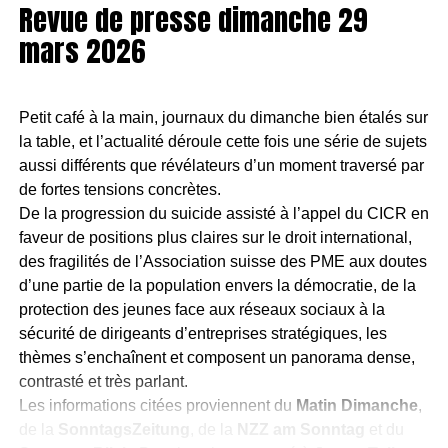
conformité aux normes suisses sont des points
Revue de presse dimanche 29
réguliers de contrôle aux frontières.
mars 2026
Le débat sur les mosquées relancé par une nouvelle
offensive politique
Ce qui pourrait changer :
C’est la NZZ am Sonntag qui rapporte qu’une nouvelle
Allégement ciblé de mesures
jugées «
Petit café à la main, journaux du dimanche bien étalés sur
offensive politique est en préparation autour des projets
restrictives » pour l’entrée sur le marché de la
la table, et l’actualité déroule cette fois une série de sujets
de mosquées. Selon le quotidien, le comité d’Egerkingen
viande/volaille des États-Unis.
aussi différents que révélateurs d’un moment traversé par
examine plusieurs pistes d’initiatives susceptibles de
de fortes tensions concrètes.
Adaptations réglementaires
potentielles portant
modifier le cadre actuel. Le dossier est présenté dans un
De la progression du suicide assisté à l’appel du CICR en
sur les traitements post-abattage, les protocoles
contexte où l’on reparle de contrôle local, de transparence
faveur de positions plus claires sur le droit international,
d’inspection ou la reconnaissance d’équivalences.
et de financement étranger.
des fragilités de l’Association suisse des PME aux doutes
Enjeux pratiques
d’une partie de la population envers la démocratie, de la
L’un des points centraux du débat concerne le rôle des
protection des jeunes face aux réseaux sociaux à la
communes dans l’autorisation des projets. Toujours selon
Chaînes d’approvisionnement :
possibilité d’un
sécurité de dirigeants d’entreprises stratégiques, les
la NZZ am Sonntag, l’idée étudiée consisterait à accorder
élargissement des sources d’importation
.
thèmes s’enchaînent et composent un panorama dense,
aux autorités communales un droit de regard accru,
contrasté et très parlant.
Contrôles officiels :
nécessité éventuelle
pouvant aller jusqu’à une forme de droit de veto des
Les informations citées proviennent du
Matin Dimanche
,
d’ajuster les procédures d’inspection
.
conseils communaux ou des assemblées communales.
de la
SonntagsZeitung
, de la
NZZ am Sonntag
et du
Ce déplacement du centre de gravité décisionnel vers
Information au consommateur :
étiquetage
et