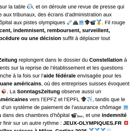
sur la table
, et on déroule une revue de presse qui
de aux tribunaux, des écrans d’administration aux
ôpital aux pistes olympiques
. Fil rouge
ent, indemnisent, remboursent, surveillent,
rocédure ou une décision
suffit à déplacer tout
Zeitung
replongent dans le dossier du
Constellation
à
nts sur la reprise de l’établissement et les questions
che à la fois sur l’
aide fédérale
envisagée pour les
ouane américains
, où des entreprises suisses évoquent
. La
SonntagsZeitung
observe aussi un
américaines
vers l’EPFZ et l’EPFL
, tandis que le
s d’un système de paiement de l’assurance chômage
s
dans des chambres d’hôpital
, et une
indemnité
r finir sur un autre rythme :
JEUX-OLYMPIQUES.FR