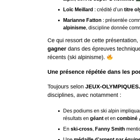
Loïc Meillard
: crédité d’un
titre 
Marianne Fatton
: présentée com
alpinisme
, discipline donnée co
Ce qui ressort de cette présentation
gagner
dans des épreuves techniques
récents (ski alpinisme).
Une présence répétée dans les p
Toujours selon
JEUX-OLYMPIQUES
disciplines, avec notamment :
Des podiums en ski alpin impliqu
résultats en
géant
et en
combiné
En
ski-cross
,
Fanny Smith
menti
Une
médaille d’argent par équip