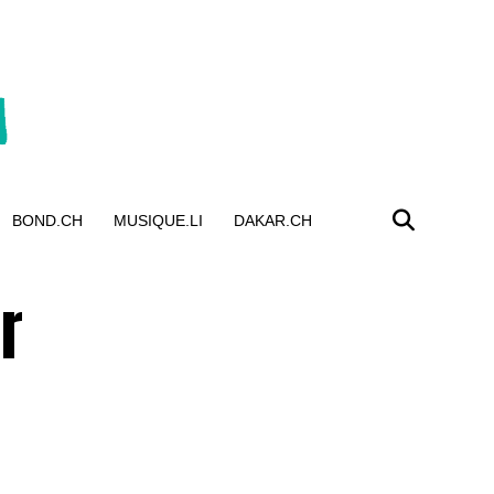
BOND.CH
MUSIQUE.LI
DAKAR.CH
r