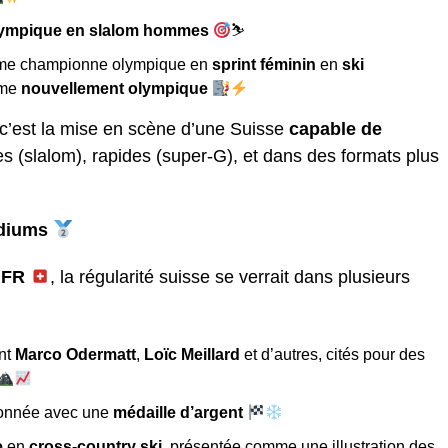
olympique en slalom hommes
⛷
me championne olympique en
sprint féminin
en
ski
mme
nouvellement olympique
, c’est la mise en scène d’une Suisse
capable de
 (slalom), rapides (super-G), et dans des formats plus
odiums
.FR
, la régularité suisse se verrait dans plusieurs
ant
Marco Odermatt
,
Loïc Meillard
et d’autres, cités pour des
onnée avec une
médaille d’argent
e
en
cross-country ski
, présentée comme une illustration des