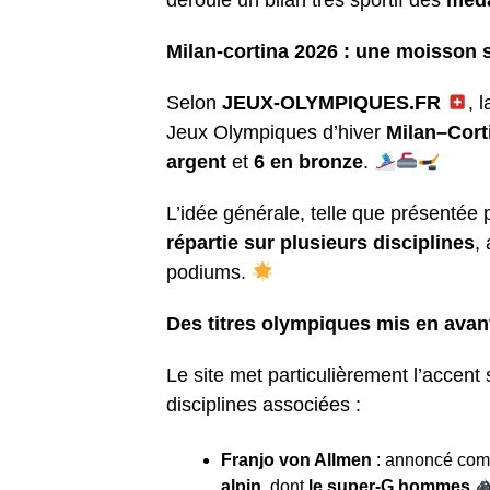
déroule un bilan très sportif des
méda
Milan-cortina 2026 : une moisson
Selon
JEUX-OLYMPIQUES.FR
, 
Jeux Olympiques d’hiver
Milan–Cort
argent
et
6 en bronze
.
L’idée générale, telle que présentée 
répartie sur plusieurs disciplines
,
podiums.
Des titres olympiques mis en ava
Le site met particulièrement l’accent
disciplines associées :
Franjo von Allmen
: annoncé comm
alpin
, dont
le super-G hommes