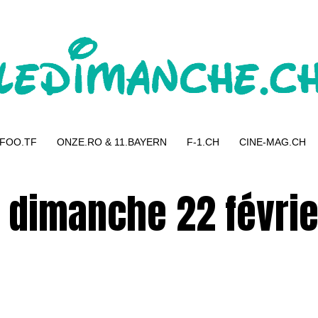
 FOO.TF
ONZE.RO & 11.BAYERN
F-1.CH
CINE-MAG.CH
 dimanche 22 févrie