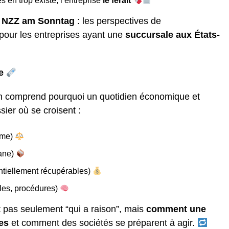
en trop existe, l’entreprise
le ferait
n
NZZ am Sonntag
: les perspectives de
pour les entreprises ayant une
succursale aux États-
ce
n comprend pourquoi un quotidien économique et
ssier où se croisent :
ême)
uane)
ntiellement récupérables)
les, procédures)
st pas seulement “qui a raison”, mais
comment une
es
et comment des sociétés se préparent à agir.