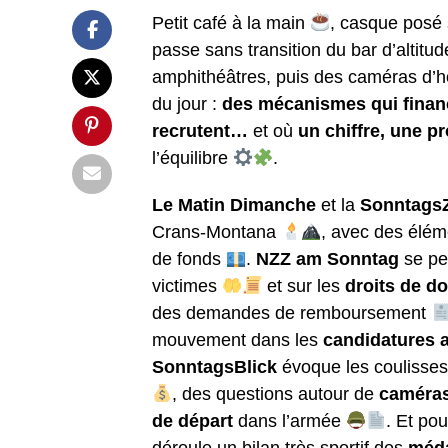
Petit café à la main
, casque posé 
passe sans transition du bar d’altitu
amphithéâtres, puis des caméras d’h
du jour :
des mécanismes qui financ
recrutent…
et où
un chiffre, une p
l’équilibre
.
Le Matin Dimanche
et la
Sonntags
Crans-Montana
, avec des éléme
de fonds
.
NZZ am Sonntag
se pen
victimes
et sur les
droits de d
des demandes de remboursement
mouvement dans les
candidatures 
SonntagsBlick
évoque les coulisse
, des questions autour de
caméra
de départ
dans l’armée
. Et pou