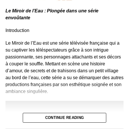
L’équipe du NCIS est composée d’agents spéciaux aux
côté assumait son rôle de sitcom populaire
, sans
compétences variées, allant de l’expertise médico-légale
Le Miroir de l’Eau : Plongée dans une série
prétention, et c’est ce naturel qui a fait son succès.
à la psychologie en passant par les techniques
envoûtante
d’interrogatoire. Chaque épisode suit généralement la
résolution d’une affaire, où les agents doivent déterminer
Le rôle de Jean-Luc Azoulay dans le
Introduction
les circonstances d’un crime, identifier les suspects et
succès
rassembler les preuves nécessaires pour les confondre.
Le Miroir de l’Eau est une série télévisée française qui a
su captiver les téléspectateurs grâce à son intrigue
La série aborde des thématiques variées, telles que le
Impossible de parler de cette sitcom sans mentionner
passionnante, ses personnages attachants et ses décors
terrorisme, l’espionnage, la corruption et les crimes de
Jean-Luc Azoulay
, créateur prolifique et figure
à couper le souffle. Mettant en scène une histoire
guerre, offrant ainsi une vision réaliste des enjeux
incontournable des années 90 à la télévision. Déjà à
d’amour, de secrets et de trahisons dans un petit village
auxquels les agents du NCIS sont confrontés.
l’origine de séries à succès comme
Premiers baisers
ou
au bord de l’eau, cette série a su se démarquer des autres
Hélène et les Garçons
, Azoulay a su développer un
productions françaises par son esthétique soignée et son
Mister V est Sacha Sho dans Pamela Rose, la série
Personnages et interprétation
univers cohérent qui parlait à la jeunesse de l’époque.
ambiance singulière.
Le succès de NCIS repose en grande partie sur ses
Avec Les Filles d’à côté, il reprenait les ingrédients de
personnages attachants et complexes, qui évoluent au fil
son succès :
des saisons. L’équipe est dirigée par l’agent spécial Leroy
CONTINUE READING
Jethro Gibbs, interprété par Mark Harmon, un vétéran de
une
intrigue simple
, centrée sur la vie quotidienne
la Marine aux méthodes parfois un peu brusques, mais