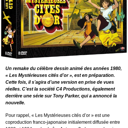
renvoyés. Pour sauver leur carrière, ils se voient
Contrairement à certaines fictions lourdes ou dramatiques
contraints de reprendre du service sur le terrain.
de l’époque,
la légèreté des Filles d’à côté offrait une
véritable bouffée d’air frais
aux téléspectateurs. Dans
un contexte où la télévision se cherchait encore en
matière de divertissement populaire, cette série a su
trouver un ton unique.
RELATED TOPICS:
Des personnages hauts en couleur
UP NEXT
et attachants
Un remake du célèbre dessin animé des années
Un remake du célèbre dessin animé des années 1980,
1980, « Les Mystérieuses cités d’or », est en
« Les Mystérieuses cités d’or », est en préparation.
préparation.
L’une des grandes forces de la sitcom était sans conteste
Cette fois, il s’agira d’une version en prise de vues
son
casting de personnages mémorables
. Chacun
réelles. C’est la société C4 Productions, également
DON'T MISS
NCIS : Enquêtes spéciales
possédait une personnalité bien affirmée qui créait des
derrière une série sur Tony Parker, qui a annoncé la
contrastes savoureux.
nouvelle.
Pour rappel, « Les Mystérieuses cités d’or » est une
Claire
(Christine Lemler) : la brune intelligente et
Leur nouvelle mission? Enquêter sur une série de
coproduction franco-japonaise initialement diffusée entre
posée, souvent considérée comme la voix de la
meurtres ciblant des youtubeurs, un défi de taille étant