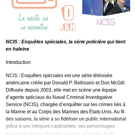
https://ledimanche.ch/series/les-mysterieuses-cites-dor/
À ces protagonistes s’ajoutaient des personnages
une dynamique intéressante à la série. En plus de son
secondaires qui sont devenus cultes :
humour caractéristique, la série aborde des problèmes
contemporains sérieux comme le cyberharcèlement et les
Mme Bellefeuille
(Marie Chevalier), la concierge
violences policières.
excentrique, figure incontournable de l’immeuble.
Benjamin
(Vincent Latorre), le jeune voisin
NCIS : Enquêtes spéciales, la série policière qui tient
La série bénéficie du retour du scénariste Julien
maladroit, qui incarnait une forme de candeur
en haleine
Rappeneau, qui avait déjà collaboré avec Kad et Olivier
rafraîchissante.
sur les films « Pamela Rose ». Ensemble, ils ont su créer
Introduction
une série policière à l’américaine, tout en respectant les
Ce qui faisait la magie de la série, c’était cette
codes de la parodie. Ce passage réussi du film à la série
alchimie entre personnages contrastés mais
NCIS : Enquêtes spéciales est une série télévisée
s’inscrit dans la continuité créative du duo, ayant débuté
complémentaires
. Les téléspectateurs pouvaient
américaine créée par Donald P. Bellisario et Don McGill.
avec « Pamela Rose » en tant que sketch radiophonique
facilement s’identifier à l’un ou à l’autre, ce qui renforçait
Diffusée depuis 2003, elle met en scène une équipe
avant d’évoluer en série.
leur attachement à la série.
d’agents spéciaux du Naval Criminal Investigative
Service (NCIS), chargée d’enquêter sur les crimes liés à
la Marine et au Corps des Marines des États-Unis. Au fil
Un humour décalé qui a séduit le
des saisons, la série a su fidéliser un public international
public
grâce à ses intrigues captivantes, ses personnages
attachants et son mélange d’action, d’humour et de