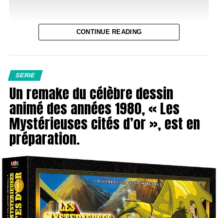
l’époque des années 80.
aventures d’un groupe de colocataires et de voisins dans
un immeuble parisien. Les intrigues tournaient
La série trouve son équilibre en se concentrant sur ses
principalement autour :
CONTINUE READING
personnages, malgré un scénario parfois limité. « 3615
Monique » séduit en revisitant une époque révolue sans
des
relations amoureuses
compliquées ou
être trop nostalgique. Elle parvient à établir un lien entre
farfelues
SERIE
le passé et le présent, notamment lorsque Stéphanie
des
malentendus humoristiques
entre voisins
Un remake du célèbre dessin
proclame que le monde sera bientôt entièrement
interconnecté.
des situations du quotidien exagérées pour faire
animé des années 1980, « Les
rire
Mystérieuses cités d’or », est en
des rebondissements parfois improbables mais
préparation.
toujours divertissants
Dans cette suite, après avoir élucidé le mystère autour de
L’efficacité du format venait du fait que
chaque épisode
Pamela Rose et sauvé la Présidente des États-Unis,
pouvait se suivre indépendamment
, tout en maintenant
Bullit et Riper aspirent à une vie tranquille au sein d’un
une continuité. Ce mélange donnait envie de retrouver les
bureau du FBI. Cependant, leur nature maladroite les
personnages chaque jour, comme si l’on suivait la vie de
rattrape rapidement. À la suite d’une altercation publique
ses propres voisins.
pour une histoire de téléphone, ils sont sur le point d’être