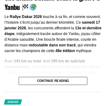
Une spéciale plus rapide…
Yanbu
mais toujours piégeuse
Le
Rallye Dakar 2026
touche à sa fin, et comme souvent,
Sur le papier, cette deuxième partie du marathon est
l’histoire s’écrit jusqu’au dernier kilomètre. Ce
samedi 17
annoncée comme
plus abordable
que l’étape 4. La
janvier 2026
, les concurrents affrontent la
13e et dernière
spéciale est plus courte, plus roulante, avec davantage de
étape
, intégralement tracée autour de Yanbu, joyau côtier
vitesse moyenne. Mais le Dakar adore les nuances
d’Arabie saoudite. Une boucle finale intense, courte en
trompeuses.
distance mais
redoutable dans son tracé
, qui viendra
sacrer les champions de cette
48e édition
mythique.
Ce que les concurrents doivent gérer aujourd’hui :
Avec
141 km au total
, dont
105 km de spéciale
La fatigue accumulée
après une première
chronométrée
, cette ultime journée ne laisse que peu de
journée marathon
place à l’erreur. Tout est réuni pour un final spectaculaire :
montagnes, gravette, cailloux, puis la mer Rouge en
Une mécanique déjà fragilisée
CONTINUE READING
toile de fond
. Un condensé de Dakar, brut et authentique
Des changements de cap nombreux
, parfois
.
sournois
Une spéciale en deux actes, entre
DAKAR
Une confiance parfois altérée
après les galères