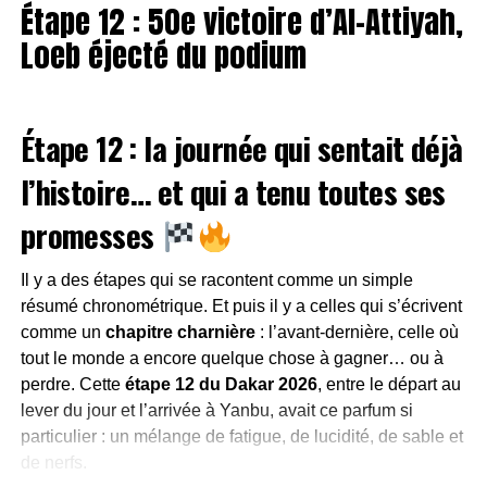
Étape 12 : 50e victoire d’Al-Attiyah,
de la veille
montagnes et mer
Loeb éjecté du podium
Idée principale : plus rapide ne veut pas dire plus
simple.
La particularité de cette dernière étape réside dans sa
division en deux sections bien distinctes
, tant sur le
Dans ce contexte, chaque décision compte. Lever le pied
Étape 12 : la journée qui sentait déjà
plan du terrain que du pilotage.
au bon moment peut faire gagner des heures… plus tard.
Première partie : la montagne et ses
l’histoire… et qui a tenu toutes ses
L’héritage direct de l’étape 4 :
pièges
promesses
une journée qui a tout changé
Dès le départ depuis Yanbu, les pilotes sont projetés
Il y a des étapes qui se racontent comme un simple
dans un
décor montagneux
, fait de
pistes de gravette
,
résumé chronométrique. Et puis il y a celles qui s’écrivent
de trajectoires piégeuses et de cailloux omniprésents. Ici,
comme un
chapitre charnière
: l’avant-dernière, celle où
Impossible de comprendre l’étape 5 sans revenir
la précision prime sur la vitesse pure
.
tout le monde a encore quelque chose à gagner… ou à
brièvement sur
l’étape 4
, véritable point de bascule du
perdre. Cette
étape 12 du Dakar 2026
, entre le départ au
Dakar 2026. Première journée marathon, terrain cassant,
Les principaux défis de cette première section :
lever du jour et l’arrivée à Yanbu, avait ce parfum si
poussière omniprésente, et surtout
absence totale
particulier : un mélange de fatigue, de lucidité, de sable et
d’assistance
.
Soigner les trajectoires
pour éviter les
de nerfs.
crevaisons