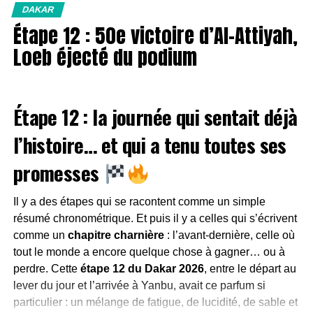
Une spéciale en deux actes, entre
DAKAR
Lategan.
Étape 12 : 50e victoire d’Al-Attiyah,
montagnes et mer
Et là, on touche l’essentiel :
ce n’est pas qu’une victoire
Loeb éjecté du podium
d’étape
, c’est une bascule psychologique avant le “jour
La particularité de cette dernière étape réside dans sa
off”.
division en deux sections bien distinctes
, tant sur le
Pourquoi ce doublé est si important ?
Étape 12 : la journée qui sentait déjà
plan du terrain que du pilotage.
Parce qu’il valide plusieurs choses d’un coup :
Première partie : la montagne et ses
l’histoire… et qui a tenu toutes ses
La compétitivité du package Dacia
dans le
pièges
promesses
terrain le plus sélectif du rallye-raid (les dunes)
Dès le départ depuis Yanbu, les pilotes sont projetés
La capacité d’Al-Attiyah à “tuer” une spéciale
Il y a des étapes qui se racontent comme un simple
dans un
décor montagneux
, fait de
pistes de gravette
,
sans forcément surjouer le risque
résumé chronométrique. Et puis il y a celles qui s’écrivent
de trajectoires piégeuses et de cailloux omniprésents. Ici,
comme un
chapitre charnière
: l’avant-dernière, celle où
Le retour de Loeb dans la bataille
en retrouvant
la précision prime sur la vitesse pure
.
tout le monde a encore quelque chose à gagner… ou à
un terrain où son talent peut s’exprimer pleinement
perdre. Cette
étape 12 du Dakar 2026
, entre le départ au
Les principaux défis de cette première section :
Un message envoyé à Toyota et Ford
: “dans le
lever du jour et l’arrivée à Yanbu, avait ce parfum si
sable, on est là”
particulier : un mélange de fatigue, de lucidité, de sable et
Soigner les trajectoires
pour éviter les