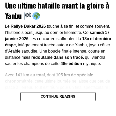
Une ultime bataille avant la gloire à
La stratégie de départ
(partir derrière peut
devenir un avantage)
Yanbu
La souffrance invisible du copilote
, secoué
comme dans un shaker
Le
Rallye Dakar 2026
touche à sa fin, et comme souvent,
La hiérarchie des spécialistes
, qui se révèle
l’histoire s’écrit jusqu’au dernier kilomètre. Ce
samedi 17
quand le terrain devient “pur Dakar”
janvier 2026
, les concurrents affrontent la
13e et dernière
étape
, intégralement tracée autour de Yanbu, joyau côtier
Bref : l’Étape 6, c’était une mini-finale avant la journée de
d’Arabie saoudite. Une boucle finale intense, courte en
repos.
distance mais
redoutable dans son tracé
, qui viendra
sacrer les champions de cette
48e édition
mythique.
Un doublé Dacia qui change la
Avec
141 km au total
, dont
105 km de spéciale
musique
chronométrée
, cette ultime journée ne laisse que peu de
place à l’erreur. Tout est réuni pour un final spectaculaire :
Le résultat est clair :
Al-Attiyah gagne l’étape
,
Loeb est
montagnes, gravette, cailloux, puis la mer Rouge en
deuxième à 2’58
, et Dacia s’offre son
premier doublé
CONTINUE READING
toile de fond
. Un condensé de Dakar, brut et authentique
sur le Dakar.
.
Dans la foulée, le Qatarien reprend la tête du général,
passant d’un léger retard à
+6’10 d’avance
sur Henk