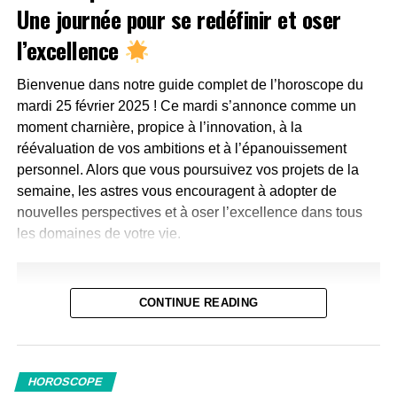
Une journée pour se redéfinir et oser
Côté professionnel : L’énergie de la semaine pourrait
encore influencer votre journée. Prenez un moment pour
l’excellence
réfléchir à vos prochaines stratégies ou objectifs, sans
pour autant vous surcharger.
Bienvenue dans notre guide complet de l’horoscope du
Côté social : Des activités spontanées avec vos amis
mardi 25 février 2025 ! Ce mardi s’annonce comme un
ou votre famille seront enrichissantes. Profitez de ces
moment charnière, propice à l’innovation, à la
moments pour renforcer vos liens.
réévaluation de vos ambitions et à l’épanouissement
Côté personnel : Accordez-vous une pause bien
personnel. Alors que vous poursuivez vos projets de la
méritée. Une activité physique, comme une promenade
semaine, les astres vous encouragent à adopter de
ou une session de sport, vous permettra de relâcher la
nouvelles perspectives et à oser l’excellence dans tous
pression accumulée.
les domaines de votre vie.
Astuce du jour : Laissez-vous surprendre par l’imprévu,
il pourrait apporter de belles opportunités.
Mantra : « Je trouve l’équilibre entre action et repos. »
CONTINUE READING
Taureau (20 avril – 20 mai)
Côté professionnel : Même si c’est le week-end, une
HOROSCOPE
idée inspirante pourrait germer dans votre esprit. Notez