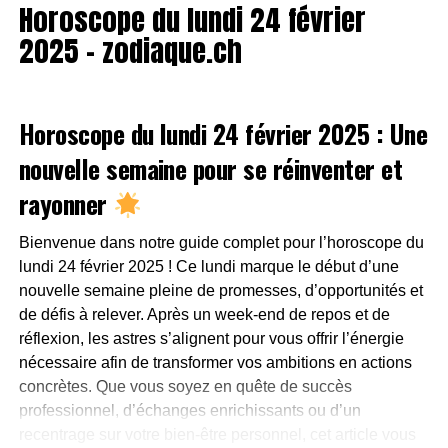
Horoscope du lundi 24 février
vos pensées pour les exploiter plus tard.
Côté social : Une sortie en petit comité pourrait être
2025 – zodiaque.ch
exactement ce qu’il vous faut. Privilégiez les discussions
sincères et les échanges profonds.
Côté personnel : Prenez soin de votre espace
Horoscope du lundi 24 février 2025 : Une
personnel. Ranger ou décorer votre maison pourrait vous
procurer un sentiment de satisfaction et d’harmonie.
nouvelle semaine pour se réinventer et
Astuce du jour : Ne laissez pas le stress de la semaine
rayonner
Bélier
vous envahir, recentrez-vous sur le présent.
Mantra : « Je cultive la paix dans mon esprit et mon
Bienvenue dans notre guide complet pour l’horoscope du
Côté professionnel
environnement. »
lundi 24 février 2025 ! Ce lundi marque le début d’une
Aujourd’hui, votre énergie et votre audace vous poussent
nouvelle semaine pleine de promesses, d’opportunités et
Gémeaux (21 mai – 20 juin)
à repousser les limites de vos projets professionnels.
de défis à relever. Après un week-end de repos et de
Côté professionnel : Vous pourriez avoir envie
Vous êtes animé par un désir de réinvention et
réflexion, les astres s’alignent pour vous offrir l’énergie
d’explorer de nouvelles idées ou d’apprendre quelque
d’innovation.
nécessaire afin de transformer vos ambitions en actions
chose de nouveau. Suivez votre curiosité, mais sans vous
concrètes. Que vous soyez en quête de succès
disperser.
Initiatives avant-gardistes : Osez présenter des idées
professionnel, d’échanges enrichissants ou d’un
Côté social : Une conversation stimulante avec un
nouvelles lors de réunions. Votre esprit pionnier est votre
recentrage sur votre bien-être personnel, cet article vous
proche pourrait éveiller de nouvelles perspectives. Soyez