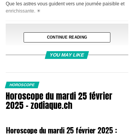
Que les astres vous guident vers une journée paisible et
enrichissante. ☀
CONTINUE READING
YOU MAY LIKE
HOROSCOPE
Horoscope du mardi 25 février
2025 – zodiaque.ch
Horoscope du mardi 25 février 2025 :
Bélier (21 mars – 19 avril)