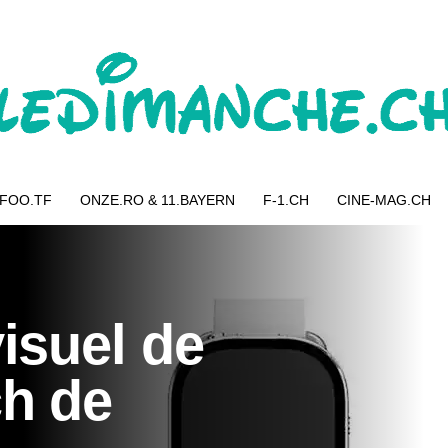
 FOO.TF
ONZE.RO & 11.BAYERN
F-1.CH
CINE-MAG.CH
isuel de
ch de